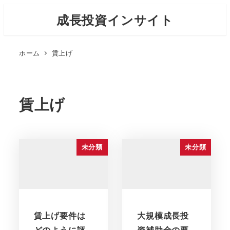
メ
成長投資インサイト
イ
ン
ホーム
賃上げ
コ
ン
テ
ン
賃上げ
ツ
へ
移
未分類
未分類
動
賃上げ要件は
大規模成長投
どのように評
資補助金の要