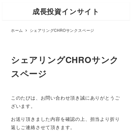
メ
成長投資インサイト
イ
ン
ホーム
シェアリングCHROサンクスページ
コ
ン
テ
ン
シェアリングCHROサンク
ツ
スページ
へ
移
動
このたびは、お問い合わせ頂き誠にありがとうご
ざいます。
お送り頂きました内容を確認の上、担当より折り
返しご連絡させて頂きます。