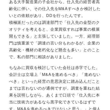
ある大手製造業の子会社から、仕入先の経営者高
齢化に伴い、その仕入先をM&Aすべきか検討した
いとの依頼があり、DDを行ったんです。
積極派だったのは調達部門で「仕入先の金型のク
オリティを考えると、企業買収すれば事業の横展
開もできる」と主張していました。一方、経理部
門は慎重派で「調達の言い分もわかるが、企業の
高齢化・機材の老朽化など懸念も多い」とのこと
で、私の部門に相談がありました。
ちなみに買収を検討していた会社は赤字でした。
会計士は立場上「M&Aを進めるべき」「進めない
べき」といった経営の意思決定に踏み込んだこと
までは言わないのが通例ですが、調査を重ねた結
果を説明しながら、あくまで口頭で「仕入先に本
当に技術力があるなら黒字化できているはずで
す。M&Aを進めるべきではないと思う。」と個人