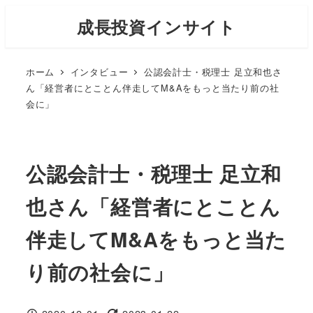
メ
成長投資インサイト
イ
ン
ホーム
インタビュー
公認会計士・税理士 足立和也さ
コ
ん「経営者にとことん伴走してM&Aをもっと当たり前の社
ン
会に」
テ
ン
ツ
公認会計士・税理士 足立和
へ
移
也さん「経営者にとことん
動
伴走してM&Aをもっと当た
り前の社会に」