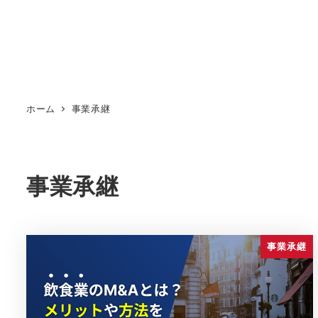
メ
イ
ン
コ
ン
ホーム
事業承継
テ
ン
ツ
へ
事業承継
移
動
事業承継