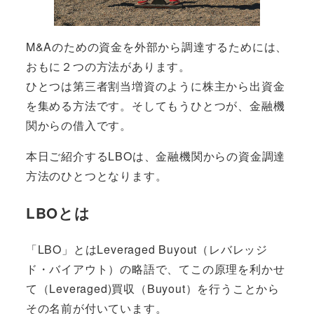
M&Aのための資金を外部から調達するためには、
おもに２つの方法があります。
ひとつは第三者割当増資のように
株主から出資金
を集める方法
です。そしてもうひとつが、
金融機
関からの借入
です。
本日ご紹介するLBOは、金融機関からの資金調達
方法のひとつとなります。
LBOとは
「
LBO
」とは
Leveraged Buyout（レバレッジ
ド・バイアウト）
の略語で、てこの原理を利かせ
て（Leveraged)買収（Buyout）を行うことから
その名前が付いています。