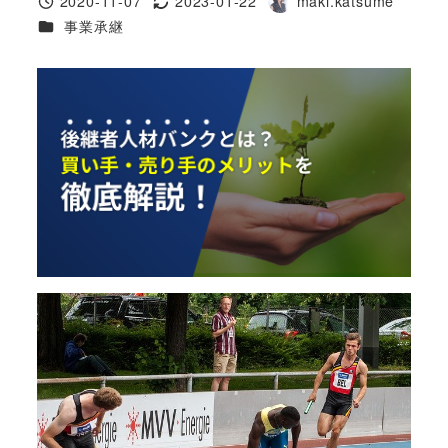
2020-11-07
2023-01-22
maki.katsume
投稿日
更新日
著
カテゴリー
事業承継
者