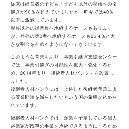
従来は経営者の子ども・子ども以外の
親族への引
継ぎが90％を超えていましたが、昨今では40％
以下
に激減しています。
親族以外の従業員へ承継するケースもあります
が、
社外の第3者へ承継するケースも26.4％と大
きな割合
を占めるようになってきています。
このような背景もあり、事業引継ぎ支援センター
では、事業引継ぎの可能性を拡大・強化するた
め、2014年より「後継者人材バンク」を設置し
ました。
後継者人材バンクには、上述した
後継者問題によ
る廃業問題を減らしたい
という国の希望が込めら
れています。
後継者人材バンクでは、創業を予定している個人
起業家が既存の事業を承継できるようにするため